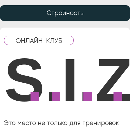
Стройность
Индивидуа
ОНЛАЙН-КЛУБ
S.I.Z.
.
.
.
.
Это место не только для тренировок
― это пространство, где здоровье,
красота и гармония идут рука об руку.
ЗАНЯТЬ МЕСТО В КЛУБЕ